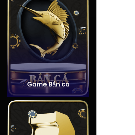
Game Bắn cá