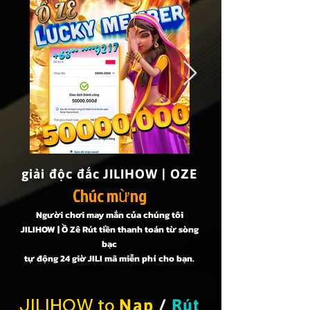
giải độc đắc JILIHOW | OZE
Chúc mừng
Người chơi may mắn của chúng tôi
JILIHOW | Ồ Zê Rút tiền thanh toán từ sòng
bạc
tự động 24 giờ JILI mã miễn phí cho bạn.
JILIHOW to
Nạp
/
Rút