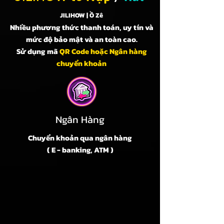
JILIHOW | Ồ Zê
Nhiều phương thức thanh toán, uy tín và
mức độ bảo mật và an toàn cao.
Sử dụng mã
QR Code hoặc Ngân hàng
chuyển khoản
Ngân Hàng
Chuyển khoản qua ngân hàng
( E - banking, ATM )