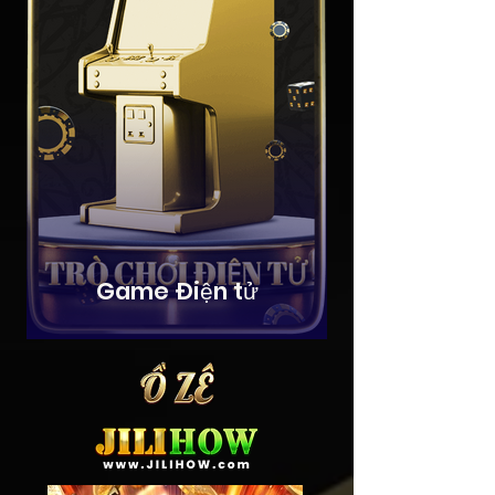
Game Điện tử