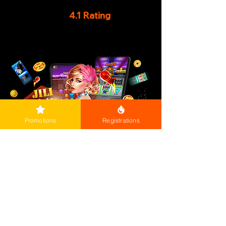
4.1 Rating
Promotions
Registrations
Contact