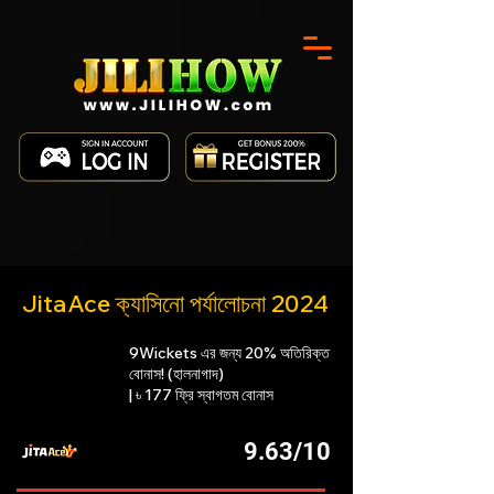
JitaAce ক্যাসিনো পর্যালোচনা 2024
9Wickets এর জন্য 20% অতিরিক্ত
বোনাস! (হালনাগাদ)
| ৳ 177 ফ্রি স্বাগতম বোনাস
9.63/10