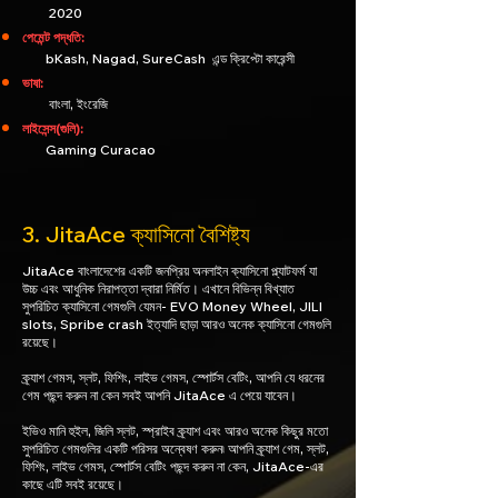
2020
পেমেন্ট পদ্ধতি:
bKash, Nagad, SureCash এন্ড ক্রিপ্টো কারেন্সী
ভাষা:
বাংলা, ইংরেজি
লাইসেন্স(গুলি):
Gaming Curacao
3. JitaAce ক্যাসিনো বৈশিষ্ট্য
JitaAce বাংলাদেশের একটি জনপ্রিয় অনলাইন ক্যাসিনো প্ল্যাটফর্ম যা
উচ্চ এবং আধুনিক নিরাপত্তা দ্বারা নির্মিত। এখানে বিভিন্ন বিখ্যাত
সুপরিচিত ক্যাসিনো গেমগুলি যেমন- EVO Money Wheel, JILI
slots, Spribe crash ইত্যাদি ছাড়া আরও অনেক ক্যাসিনো গেমগুলি
রয়েছে।
ক্র্যাশ গেমস, স্লট, ফিশিং, লাইভ গেমস, স্পোর্টস বেটিং, আপনি যে ধরনের
গেম পছন্দ করুন না কেন সবই আপনি JitaAce এ পেয়ে যাবেন।
ইভিও মানি হুইল, জিলি স্লট, স্প্রাইব ক্র্যাশ এবং আরও অনেক কিছুর মতো
সুপরিচিত গেমগুলির একটি পরিসর অন্বেষণ করুন৷ আপনি ক্র্যাশ গেম, স্লট,
ফিশিং, লাইভ গেমস, স্পোর্টস বেটিং পছন্দ করুন না কেন, JitaAce-এর
কাছে এটি সবই রয়েছে।