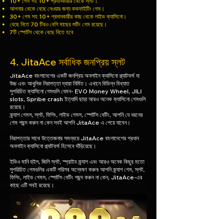
10+ গেম সহ 10+ প্রদানকারীর থেকে স্লট।
আপনার থেকে বেছে নেওয়ার জন্য ককফাইটিং গেম।
30+ গেম সহ 10+ প্রদানকারীর কাছ থেকে লাইভ ক্যাসিনো।
বেছে নিতে 70 টিরও বেশি মাছের শুটিং গেম রয়েছে।
7টি স্পোর্টস থেকে বেছে নিতে হবে
4. JitaAce সর্বাধিক জনপ্রিয় স্লট
JitaAce বাংলাদেশের একটি জনপ্রিয় অনলাইন ক্যাসিনো প্ল্যাটফর্ম যা
উচ্চ এবং আধুনিক নিরাপত্তা দ্বারা নির্মিত। এখানে বিভিন্ন বিখ্যাত
সুপরিচিত ক্যাসিনো গেমগুলি যেমন- EVO Money Wheel, JILI
slots, Spribe crash ইত্যাদি ছাড়া আরও অনেক ক্যাসিনো গেমগুলি
রয়েছে।
ক্র্যাশ গেমস, স্লট, ফিশিং, লাইভ গেমস, স্পোর্টস বেটিং, আপনি যে ধরনের
গেম পছন্দ করুন না কেন সবই আপনি JitaAce এ পেয়ে যাবেন।
নিরাপত্তার সাথে উত্তেজনার সমন্বয়ে JitaAce বাংলাদেশের প্রধান
অনলাইন ক্যাসিনো প্ল্যাটফর্ম হিসেবে দাঁড়িয়েছে।
ইভিও মানি হুইল, জিলি স্লট, স্প্রাইব ক্র্যাশ এবং আরও অনেক কিছুর মতো
সুপরিচিত গেমগুলির একটি পরিসর অন্বেষণ করুন৷ আপনি ক্র্যাশ গেম, স্লট,
ফিশিং, লাইভ গেমস, স্পোর্টস বেটিং পছন্দ করুন না কেন, JitaAce-এর
কাছে এটি সবই রয়েছে।