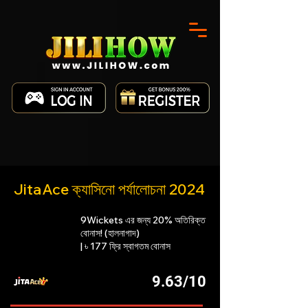
JitaAce ক্যাসিনো পর্যালোচনা 2024
9Wickets এর জন্য 20% অতিরিক্ত
বোনাস! (হালনাগাদ)
| ৳ 177 ফ্রি স্বাগতম বোনাস
9.63/10