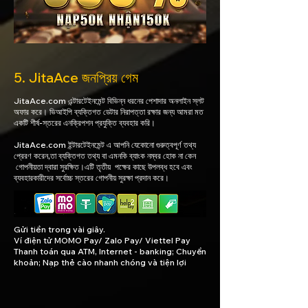
5. JitaAce জনপ্রিয় গেম
JitaAce.com এন্টারটেইনমেন্ট বিভিন্ন ধরনের পেশাদার অনলাইন স্লট
অফার করে। ভিআইপি ব্যক্তিগত ডেটার নিরাপত্তা রক্ষার জন্য আমরা মত
একটি শীর্ষ-স্তরের এনক্রিপশন প্রযুক্তি ব্যবহার করি।
JitaAce.com ইন্টারটেইনমেন্ট এ আপনি যেকোনো গুরুত্বপূর্ণ তথ্য
প্রেরণ করেন,তা ব্যক্তিগত তথ্য বা এমনকি ব্যাংক নম্বর হোক না কেন
গোপনীয়তা দ্বারা সুরক্ষিত।এটি তৃতীয় পক্ষের কাছে উপলব্ধ হবে এবং
ব্যবহারকারীদের সর্বোচ্চ স্তরের গোপনীয় সুরক্ষা প্রদান করে।
Gửi tiền trong vài giây.
Ví điện tử MOMO Pay/ Zalo Pay/ Viettel Pay
Thanh toán qua ATM, Internet - banking; Chuyển
khoản; Nạp thẻ cào nhanh chóng và tiện lợi