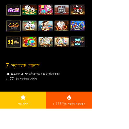
7. স্বাগতম বোনাস
JITAAce APP ডাউনলোড এবং ইনস্টল করুন
৳ 177 ফ্রি স্বাগতম বোনাস
প্রমোশন
৳ 177 ফ্রি স্বাগতম বোনাস