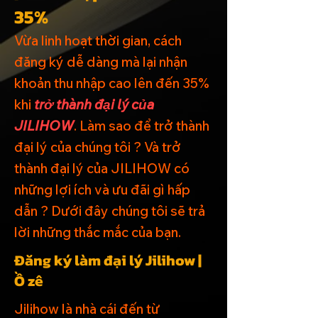
35%
​Vừa linh hoạt thời gian, cách
đăng ký dễ dàng mà lại nhận
khoản thu nhập cao lên đến 35%
khi
trở thành đại lý của
JILIHOW
. Làm sao để trở thành
đại lý của chúng tôi ? Và trở
thành đại lý của JILIHOW có
những lợi ích và ưu đãi gì hấp
dẫn ? Dưới đây chúng tôi sẽ trả
lời những thắc mắc của bạn.
​Đăng ký làm đại lý Jilihow |
Ồ zê
​Jilihow là nhà cái đến từ