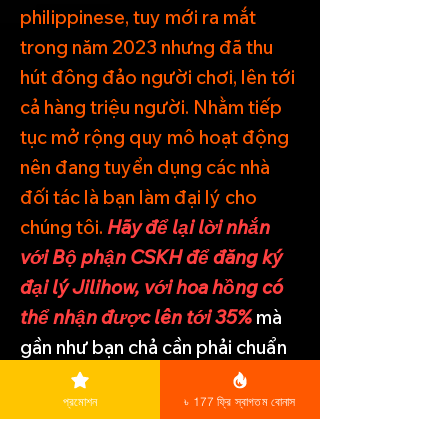
philippinese, tuy mới ra mắt
trong năm 2023 nhưng đã thu
hút đông đảo người chơi, lên tới
cả hàng triệu người. Nhằm tiếp
tục mở rộng quy mô hoạt động
nên đang tuyển dụng các nhà
đối tác là bạn làm đại lý cho
chúng tôi.
Hãy để lại lời nhắn
với Bộ phận CSKH để đăng ký
đại lý Jilihow, với hoa hồng có
thể nhận được lên tới 35%
mà
gần như bạn chả cần phải chuẩn
bị gì cả!​
প্রমোশন
৳ 177 ফ্রি স্বাগতম বোনাস
​Trở thành đại lý của Jilihow