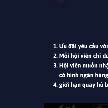
Ưu đãi yêu cầu vòn
Mỗi hội viên chỉ đ
Hội viên muốn nhậ
có hình ngân hàng
giới hạn quay hủ b