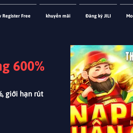
w Register Free
khuyến mãi
Đăng ký JILI
Mo
ng 600%
, giới hạn rút