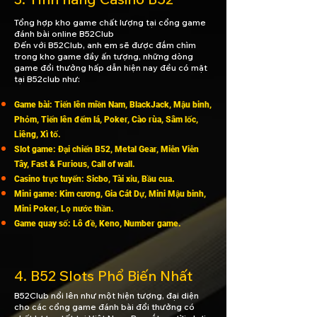
Tổng hợp kho game chất lượng tại cổng game
đánh bài online B52Club
Đến với B52Club, anh em sẽ được đắm chìm
trong kho game đầy ấn tượng, những dòng
game đổi thưởng hấp dẫn hiện nay đều có mặt
tại B52club như:
Game bài: Tiến lên miền Nam, BlackJack, Mậu binh,
Phỏm, Tiến lên đếm lá, Poker, Cào rùa, Sâm lốc,
Liêng, Xì tố.
Slot game: Đại chiến B52, Metal Gear, Miễn Viễn
Tây, Fast & Furious, Call of wall.
Casino trực tuyến: Sicbo, Tài xỉu, Bầu cua.
Mini game: Kim cương, Gia Cát Dự, Mini Mậu binh,
Mini Poker, Lọ nước thần.
Game quay số: Lô đề, Keno, Number game.
4. B52 Slots Phổ Biến Nhất
B52Club nổi lên như một hiện tượng, đại diện
cho các cổng game đánh bài đổi thưởng có