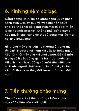
6. Kinh nghiệm cờ bạc
Cổng game B52Club đã được đăng ký và phát
hành trên CHplay, IOS và website nên người
chơi có thể chơi dễ dàng trên mọi thiết bị miễn
là có kết nối internet. Không phải cổng game
nào người chơi cũng có thể sử dụng mọi lúc mọi
nơi như B52Game.
Hệ thống máy chủ luôn hoạt động ở trạng thái
ổn định. Người chơi hiếm khi gặp lỗi hoặc ngắt
kết nối khỏi máy chủ khi chơi game. Đây là một
trong số ít các cổng game bài trực tuyến tại
Việt Nam chỉ hoạt động với một tên miền duy
nhất nên người chơi hoàn toàn có thể yên tâm
về tuổi thọ và sự thay đổi sever một cách đột
ngột.
7. Tiền thưởng chào mừng
Tân thủ sau khi ký thành công sẽ được nhận
ngay 50k tiền vốn khởi nghiệp.