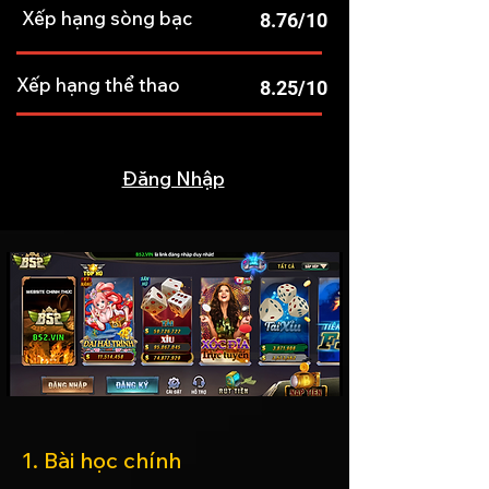
Xếp hạng sòng bạc
8.76/10
Xếp hạng thể thao
8.25/10
Đăng Nhập
1. Bài học chính