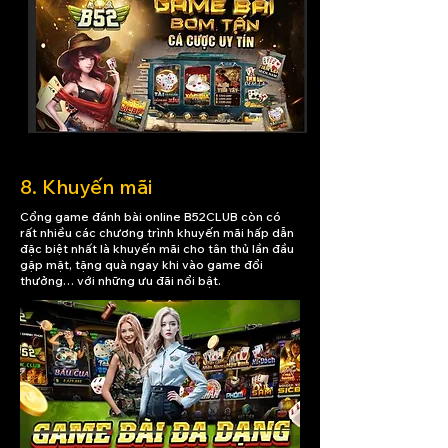
8. Khuyến mãi
Cổng game đánh bài online B52CLUB còn có
rất nhiều các chương trình khuyến mãi hấp dẫn
đặc biệt nhất là khuyến mãi cho tân thủ lần đầu
gặp mặt, tặng quà ngay khi vào game đổi
thưởng… với những ưu đãi nổi bật.